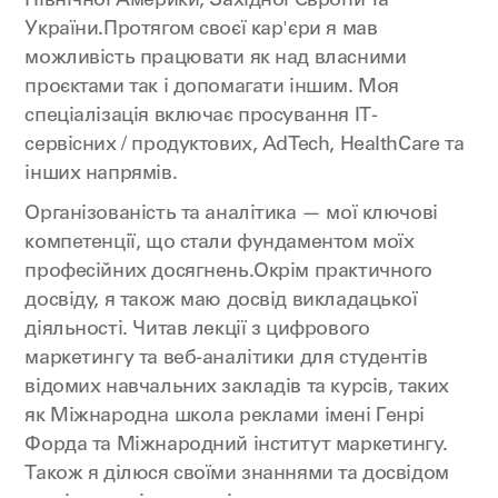
Північної Америки, Західної Європи та
України.Протягом своєї кар'єри я мав
можливість працювати як над власними
проєктами так і допомагати іншим. Моя
спеціалізація включає просування ІТ-
сервісних / продуктових, AdTech, HealthCare та
інших напрямів.
Організованість та аналітика — мої ключові
компетенції, що стали фундаментом моїх
професійних досягнень.Окрім практичного
досвіду, я також маю досвід викладацької
діяльності. Читав лекції з цифрового
маркетингу та веб-аналітики для студентів
відомих навчальних закладів та курсів, таких
як Міжнародна школа реклами імені Генрі
Форда та Міжнародний інститут маркетингу.
Також я ділюся своїми знаннями та досвідом