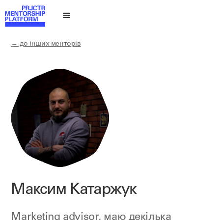
← до інших менторів
Максим Катаржук
Marketing advisor, маю декілька