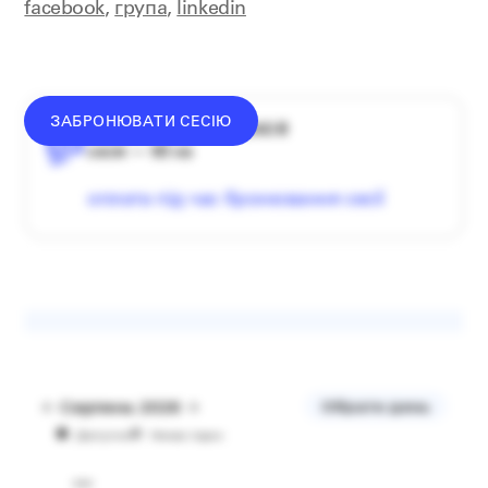
facebook
,
група
,
linkedin
ЗАБРОНЮВАТИ СЕСІЮ
середній донат — 1340 ₴
сесія — 60 хв
оплата під час бронювання сесії