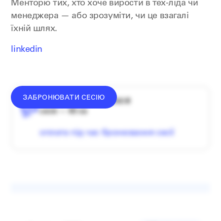
Менторю тих, хто хоче вирости в тех-ліда чи
менеджера — або зрозуміти, чи це взагалі
їхній шлях.
linkedin
ЗАБРОНЮВАТИ СЕСІЮ
середній донат — 1340 ₴
сесія — 60 хв
оплата під час бронювання сесії