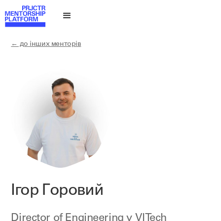
← до інших менторів
Ігор Горовий
Director of Engineering у
VITech