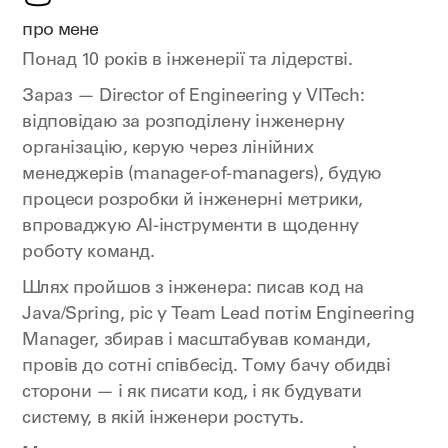
про мене
Понад 10 років в інженерії та лідерстві.
Зараз — Director of Engineering у VITech:
відповідаю за розподілену інженерну
організацію, керую через лінійних
менеджерів (manager-of-managers), будую
процеси розробки й інженерні метрики,
впроваджую AI-інструменти в щоденну
роботу команд.
Шлях пройшов з інженера: писав код на
Java/Spring, ріс у Team Lead потім Engineering
Manager, збирав і масштабував команди,
провів до сотні співбесід. Тому бачу обидві
сторони — і як писати код, і як будувати
систему, в якій інженери ростуть.