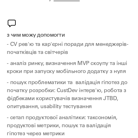
з чим можу допомогти
- CV рев'ю та кар'єрні поради для менеджерів-
початківців та світчерів
- аналіз ринку, визначення MVP скоупу та інші
кроки при запуску мобільного додатку з нуля
- пошук проблематики та валідація гіпотез до
початку розробки: CustDev інтерв'ю, робота з
фідбеками користувачів визначення JTBD,
опитування, usability тестування
- сетап продуктової аналітики: таксономія,
продуктові метрики, пошук та валідація
гіпотез через метрики