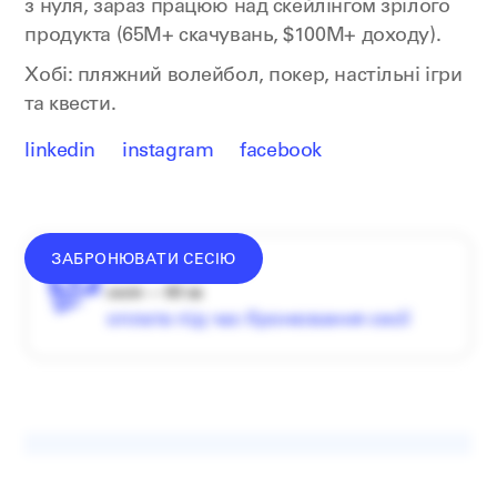
з нуля, зараз працюю над скейлінгом зрілого
продукта (65М+ скачувань, $100М+ доходу).
Хобі: пляжний волейбол, покер, настільні ігри
та квести.
linkedin
instagram
facebook
ЗАБРОНЮВАТИ СЕСІЮ
донат —
від
1500
₴
сесія — 60 хв
оплата під час бронювання сесії