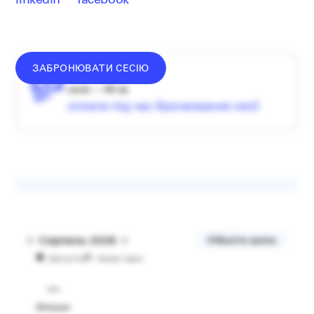
linkedin
facebook
ЗАБРОНЮВАТИ СЕСІЮ
донат —
від
1500
₴
сесія — 60 хв
оплата під час бронювання сесії