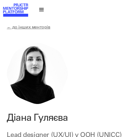
← до інших менторів
Діана Гуляєва
Lead designer (UX/UI) у
ООН (UNICC)