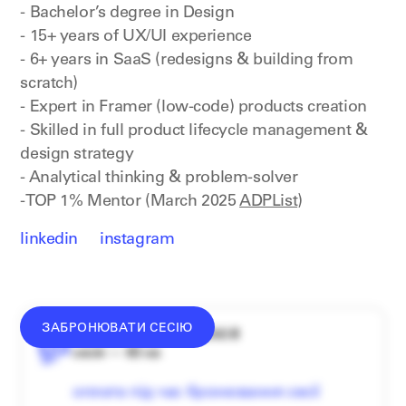
- Bachelor’s degree in Design
- 15+ years of UX/UI experience
- 6+ years in SaaS (redesigns & building from
scratch)
- Expert in Framer (low-code) products creation
- Skilled in full product lifecycle management &
design strategy
- Analytical thinking & problem-solver
-TOP 1% Mentor (March 2025
ADPList
)
linkedin
instagram
ЗАБРОНЮВАТИ СЕСІЮ
середній донат — 1340 ₴
сесія — 60 хв
оплата під час бронювання сесії