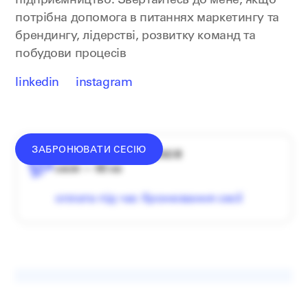
підприємництво. Звертайтесь до мене, якщо
потрібна допомога в питаннях маркетингу та
брендингу, лідерстві, розвитку команд та
побудови процесів
linkedin
instagram
ЗАБРОНЮВАТИ СЕСІЮ
середній донат — 1340 ₴
сесія — 60 хв
оплата під час бронювання сесії