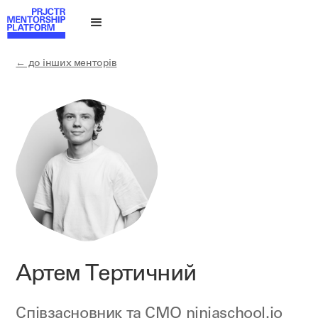
← до інших менторів
Артем Тертичний
Співзасновник та СМО
ninjaschool.io