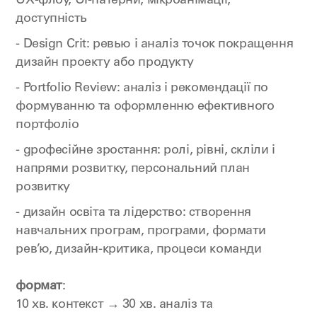
UX-флоу, UI-патерни, мікроанімації,
доступність
- Design Crit: ревью і аналіз точок покращення
дизайн проекту або продукту
- Portfolio Review: аналіз і рекомендації по
формуванню та оформленню ефективного
портфоліо
- gрофесійне зростання: ролі, рівні, скліли і
напрями розвитку, персональний план
розвитку
- дизайн освіта та лідерство: створення
навчальних програм, програми, формати
рев’ю, дизайн-критика, процеси команди
формат
:
10 хв. контекст → 30 хв. аналіз та