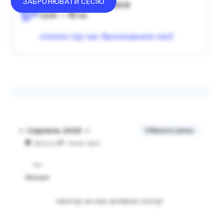
ЗАБРОНЮВАТИ СЕСІЮ
середній донат — 1340 ₴
сесія — 60 хв
оплата під час бронювання сесії