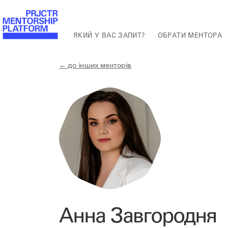
ЯКИЙ У ВАС ЗАПИТ?
ОБРАТИ МЕНТОРА
← до інших менторів
Анна Завгородня