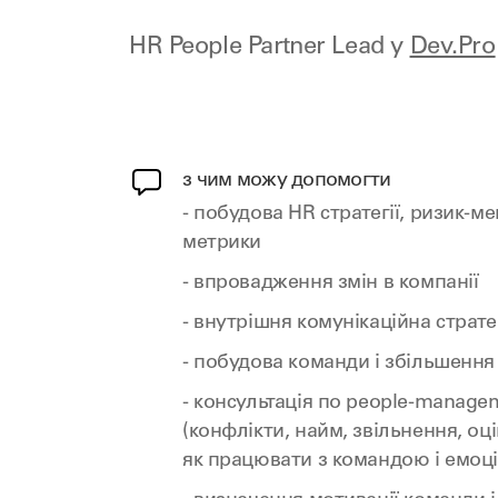
HR People Partner Lead у
Dev.Pro
з чим можу допомогти
- побудова HR стратегії, ризик-
метрики
- впровадження змін в компанії
- внутрішня комунікаційна страте
- побудова команди і збільшення
- консультація по people-manage
(конфлікти, найм, звільнення, оц
як працювати з командою і емоц