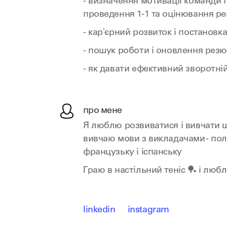
- визначення мотивації команди і 
проведення 1-1 та оцінювання ре
- карʼєрний розвиток і постановк
- пошук роботи і оновлення рез
- як давати ефективний зворотній
про мене
Я люблю розвиватися і вивчати 
вивчаю мови з викладачами - поль
французьку і іспанську
Граю в настільний теніс 🏓 і лю
linkedin
instagram