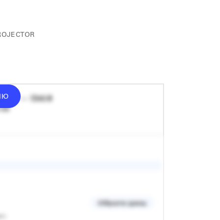
ROJECTOR
ІЮ
донат — 1340 ₴
 хв