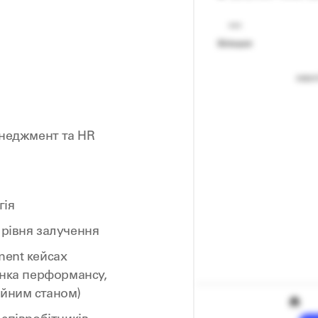
менеджмент та HR
гія
 рівня залучення
ment кейсах
інка перформансу,
ійним станом)