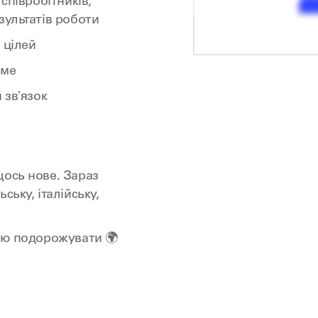
співробітників,
зультатів роботи
а цілей
юме
 звʼязок
щось нове. Зараз
ську, італійську,
блю подорожувати 🌍