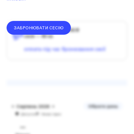
ЗАБРОНЮВАТИ СЕСІЮ
середній донат — 1340 ₴
сесія — 60 хв
оплата під час бронювання сесії