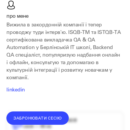
про мене
Вижила в закордонній компанії і тепер
проводжу туди інтервʼю. ISQB-TM та ISTQB-TА
сертифікована викладачка QA & QA
Automation у Берлінській ІТ школі, Backend
QA спеціаліст, популяризую надбання онлайн
і офлайн, консультую та допомагаю в
культурній інтеграції і розвитку новачкам у
компанії.
linkedin
ЗАБРОНЮВАТИ СЕСІЮ
середній донат — 1340 ₴
сесія — 60 хв