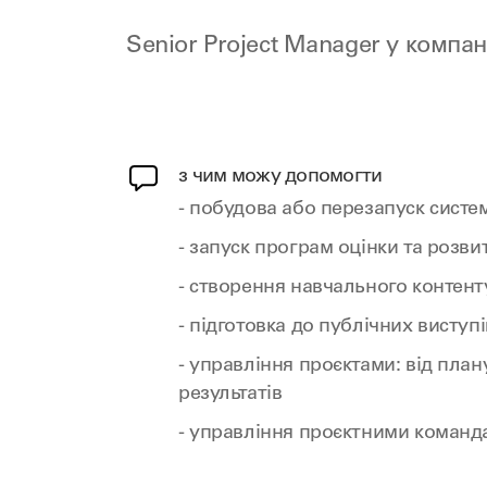
Senior Project Manager у компан
з чим можу допомогти
- побудова або перезапуск систе
- запуск програм оцінки та розви
- створення навчального контент
- підготовка до публічних виступі
- управління проєктами: від план
результатів
- управління проєктними команд