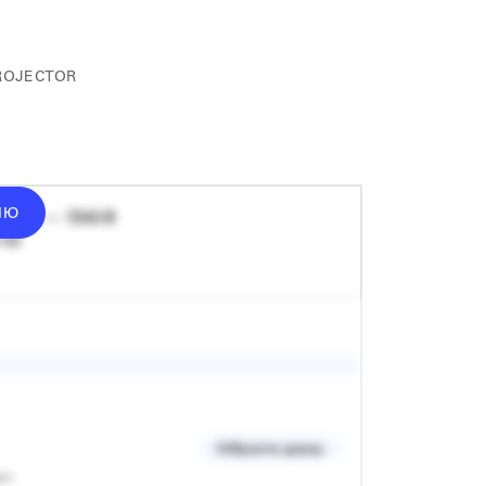
ROJECTOR
ІЮ
донат — 1340 ₴
 хв