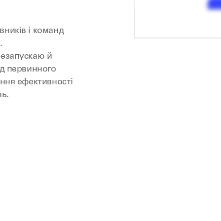
вників і команд
.
резапускаю й
ід первинного
ання ефективності
ь.