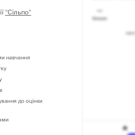
ії
"Сільпо"
ми навчання
тку
у
в
ування до оцінки
ами