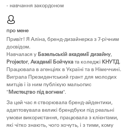
- навчання закордоном
про мене
Привіт! Я Аліна, бренд-дизайнерка з 7-річним
досвідом.
Навчалася у
Базельській академії дизайну
,
Projector
,
Академії Бойчука
та коледжі
КНУТД
.
Працювала в агенціях в Україні та в Німеччині.
Виграла Президентський грант для молодих
митців і із ним публікую мальопис
"
Мистецтво під вогнем
".
За цей час я створювала бренд-айдентики,
адаптовувала великі брендбуки під реальні
умови використання, працювала з клієнтами,
які чітко знають, чого хочуть, і з тими, кому